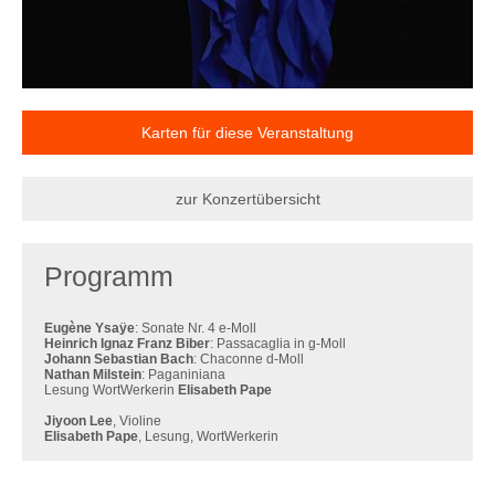
Karten für diese Veranstaltung
zur Konzertübersicht
Programm
Eugène Ysaÿe
: Sonate Nr. 4 e-Moll
Heinrich Ignaz Franz Biber
: Passacaglia in g-Moll
Johann Sebastian Bach
: Chaconne d-Moll
Nathan Milstein
: Paganiniana
Lesung WortWerkerin
Elisabeth Pape
Jiyoon Lee
, Violine
Elisabeth Pape
, Lesung, WortWerkerin