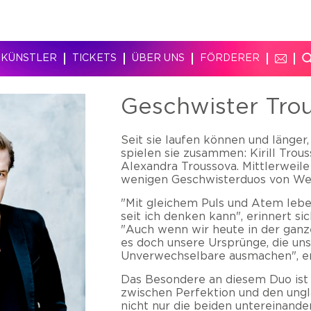
KÜNSTLER
TICKETS
ÜBER UNS
FÖRDERER
Geschwister Tro
Seit sie laufen können und länger,
spielen sie zusammen: Kirill Trou
Alexandra Troussova. Mittlerweile 
wenigen Geschwisterduos von Wel
"Mit gleichem Puls und Atem leben
seit ich denken kann", erinnert si
"Auch wenn wir heute in der ganze
es doch unsere Ursprünge, die un
Unverwechselbare ausmachen", erg
Das Besondere an diesem Duo ist 
zwischen Perfektion und den ungl
nicht nur die beiden untereinande