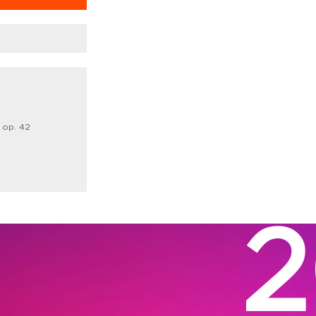
 op. 42
2